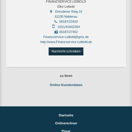
FINANZSERVICE LEIBOLD
Elke Leibold
Dresdener Ring 15
61130 Nidderau
06187/23420
0151/41602354
06187/27452
Finanzservice-Leibold@gmx.de
http://www.Finanzservice-Leibold.de
Nachricht schreiben
zu Ihren
Online-Kundendaten
Startseite
Onlinerechner
Privat