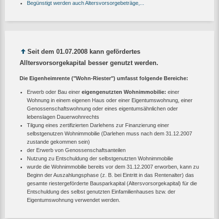
Begünstigt werden auch Altersvorsorgebeträge,...
Seit dem 01.07.2008 kann gefördertes
Alltersvorsorgekapital besser genutzt werden.
Die Eigenheimrente ("Wohn-Riester") umfasst folgende Bereiche:
Erwerb oder Bau einer
eigengenutzten Wohnimmobilie:
einer
Wohnung in einem eigenen Haus oder einer Eigentumswohnung, einer
Genossenschaftswohnung oder eines eigentumsähnlichen oder
lebenslagen Dauerwohnrechts
Tilgung eines zertifizierten Darlehens zur Finanzierung einer
selbstgenutzen Wohnimmobilie (Darlehen muss nach dem 31.12.2007
zustande gekommen sein)
der Erwerb von Genossenschaftsanteilen
Nutzung zu Entschuldung der selbstgenutzten Wohnimmobilie
wurde die Wohnimmobilie bereits vor dem 31.12.2007 erworben, kann zu
Beginn der Auszahlungsphase (z. B. bei Eintritt in das Rentenalter) das
gesamte riestergeförderte Bausparkapital (Altersvorsorgekapital) für die
Entschuldung des selbst genutzten Einfamilienhauses bzw. der
Eigentumswohnung verwendet werden.