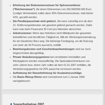
Erhöhung der Einkommenssteuer für Spitzenverdiener
("Reichensteuer")
. Ab einem Einkommen von 250.000/500.000 Euro
(Ledige/ Verheiratete) sollen dann 45% Einkommenssteuer, statt bisher
42%, gezahlt werden.
Die Pendlerpauschale wird gekürzt.
Sie kann zukünftig erst ab dem
21. Entfernungskilometer wie gewohnt geltend gemacht werden. Dafür
kann man beim Finanzamt 30 Cent pro Kilometer abrechnen.
Arbeitszimmer:
Wenn das Heimbüro nicht Mittelpunkt der gesamten
betrieblichen und beruflichen Tätigkeit ist, fällt der Werbungskostenabzug
für ein häusliches Büro weg. Die bisherige Festlegung, wo die Nutzung
von mehr als 50 Prozent ausreicht, entfällt.
Bewirtungskosten und Geschenkeaufwendungen
sind nur noch
eingeschränkt abzugsfähig.
Private Veräußerungsgewinne
bei vermieteten Immobilien und
Wertpapieren werden steuerpflichtig. Die Spekulationsfreiräume von
zehn Jahren bzw. einem Jahr sollen ab dem 01.01.2007 entfallen, die
Veräußerungsgewinne mit 20% pauschal versteuert werden.
Aufhebung der Steuerbefreiung für Auslandszuschläge
.
Die
Basis-/Rürup-Rente
wird rückwirkend zum 1.Januar 2006
nachgebessert.
Sparerfreibetrag 2007