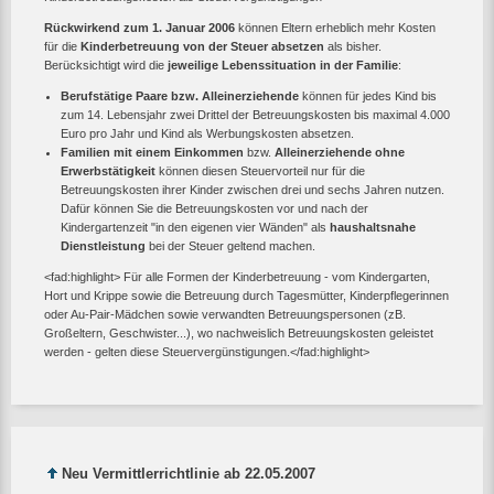
Rückwirkend zum 1. Januar 2006
können Eltern erheblich mehr Kosten
für die
Kinderbetreuung von der Steuer absetzen
als bisher.
Berücksichtigt wird die
jeweilige Lebenssituation in der Familie
:
Berufstätige Paare bzw. Alleinerziehende
können für jedes Kind bis
zum 14. Lebensjahr zwei Drittel der Betreuungskosten bis maximal 4.000
Euro pro Jahr und Kind als Werbungskosten absetzen.
Familien mit einem Einkommen
bzw.
Alleinerziehende ohne
Erwerbstätigkeit
können diesen Steuervorteil nur für die
Betreuungskosten ihrer Kinder zwischen drei und sechs Jahren nutzen.
Dafür können Sie die Betreuungskosten vor und nach der
Kindergartenzeit "in den eigenen vier Wänden" als
haushaltsnahe
Dienstleistung
bei der Steuer geltend machen.
<fad:highlight> Für alle Formen der Kinderbetreuung - vom Kindergarten,
Hort und Krippe sowie die Betreuung durch Tagesmütter, Kinderpflegerinnen
oder Au-Pair-Mädchen sowie verwandten Betreuungspersonen (zB.
Großeltern, Geschwister...), wo nachweislich Betreuungskosten geleistet
werden - gelten diese Steuervergünstigungen.</fad:highlight>
Neu Vermittlerrichtlinie ab 22.05.2007