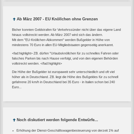
Ab März 2007 - EU Knöllchen ohne Grenzen
Bisher konnten Geldstrafen für Verkehrssünder nicht über das eigene Land
hinaus vollstreckt werden. Ab März 2007 wird sich das ändern.
Mit dem "EU-Knöllchen-Abkommen" werden Bußgelder in Höhe von
mindestens 70 Euro in allen EU-Mitgliedstaaten gegenseitig anerkannt.
<fad:highlight> ZB. dürfen "Urlaubsknöllchen für zu schnelles Fahren oder
falsches Parken bis nach Hause verfolgt, und von den eigenen Behörden
vollstreckt werden. </fad:highlight>
Die Höhe der Bußgelder ist europaweit sehr unterschiedlich und oft viel
höher als in Deutschland. ZB. liegt die Höhe des Bußgeldes für zu schnell
gefahrene 20 km/h in Deutschland bei 35 Euro - in Italien schon bei 240
Euro...
Noch diskutiert werden folgende Entwürfe...
Erhöhung der Dienst-Geschäftswagenbesteuerung von derzeit 1% auf