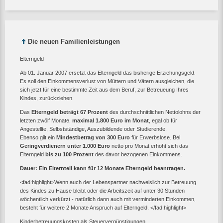
Die neuen Familienleistungen
Elterngeld
Ab 01. Januar 2007 ersetzt das Elterngeld das bisherige Erziehungsgeld.
Es soll den Einkommensverlust von Müttern und Vätern ausgleichen, die
sich jetzt für eine bestimmte Zeit aus dem Beruf, zur Betreueung Ihres
Kindes, zurückziehen.
Das
Elterngeld beträgt 67 Prozent
des durchschnittlichen Nettolohns der
letzten zwölf Monate,
maximal 1.800 Euro im Monat
, egal ob für
Angestellte, Selbstständige, Auszubildende oder Studierende.
Ebenso gilt ein
Mindestbetrag von 300 Euro
für Erwerbslose. Bei
Geringverdienern unter 1.000 Euro
netto pro Monat erhöht sich das
Elterngeld
bis zu 100 Prozent
des davor bezogenen Einkommens.
Dauer: Ein Elternteil kann für 12 Monate Elterngeld beantragen.
<fad:highlight>Wenn auch der Lebenspartner nachweislich zur Betreuung
des Kindes zu Hause bleibt oder die Arbeitszeit auf unter 30 Stunden
wöchentlich verkürzt - natürlich dann auch mit verminderten Einkommen,
besteht für weitere 2 Monate Anspruch auf Elterngeld. </fad:highlight>
Kinderbetreuungskosten als Steuervergünstigungen