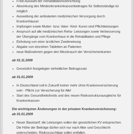
Freie Auswahl der Rehabilitationseinrichtung
Absenkung des Mindestkrankenkassenbeitrages für Selbstständige ist
möglich
Ausweitung der ambulanten medizinischen Versorgung durch
Krankenhäuser
Impfungen sowie Mutter- bzw. Vater- Kind- Kuren sind Pflichtleistungen
Anspruch auf alle medizinischen Reha- Leistungen sowie Verbesserung
der Übergänge vom Krankenhaus in die Rehabilitation und Pflege
Einholung von einer ärztlichen Zweitmeinung
Abgabe von einzelnen Tabletten an Patienten
neue Maßnahmen gegen den Missbrauch der Versichertenkarten
ab 01.11.2008
Gesetzlich festgelegter einheitlicher Beitragssatz
ab 01.01.2009
In Deutschland soll in Zukunft keiner mehr ohne Krankenversicherung
sein - Pflicht zur Versicherung für Alle!
Start des Gesundheitsfonds und des neuen Risikostrukturausgleichs für
Krankenkassen
Die wichtigsten Änderungen in der privaten Krankenversicherung:
ab 01.01.2009
Neuer Basistarif: die Leistungen sollen der gesetzlichen KV entsprechen.
Die Höhe der Beiträge dürfen sich nur nach Alter und Geschlecht
unterscheiden, Risikozuschläge sollen entfallen.