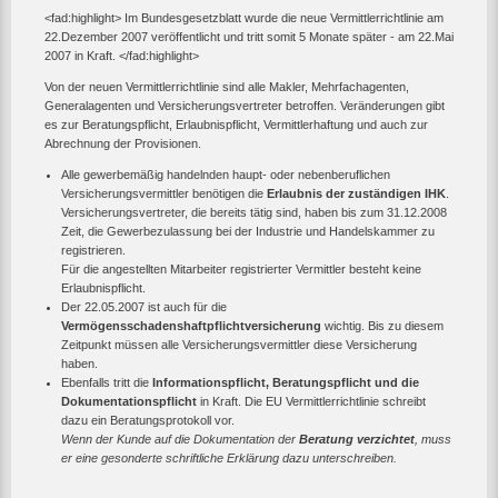
<fad:highlight> Im Bundesgesetzblatt wurde die neue Vermittlerrichtlinie am
22.Dezember 2007 veröffentlicht und tritt somit 5 Monate später - am 22.Mai
2007 in Kraft. </fad:highlight>
Von der neuen Vermittlerrichtlinie sind alle Makler, Mehrfachagenten,
Generalagenten und Versicherungsvertreter betroffen. Veränderungen gibt
es zur Beratungspflicht, Erlaubnispflicht, Vermittlerhaftung und auch zur
Abrechnung der Provisionen.
Alle gewerbemäßig handelnden haupt- oder nebenberuflichen
Versicherungsvermittler benötigen die
Erlaubnis der zuständigen IHK
.
Versicherungsvertreter, die bereits tätig sind, haben bis zum 31.12.2008
Zeit, die Gewerbezulassung bei der Industrie und Handelskammer zu
registrieren.
Für die angestellten Mitarbeiter registrierter Vermittler besteht keine
Erlaubnispflicht.
Der 22.05.2007 ist auch für die
Vermögensschadenshaftpflichtversicherung
wichtig. Bis zu diesem
Zeitpunkt müssen alle Versicherungsvermittler diese Versicherung
haben.
Ebenfalls tritt die
Informationspflicht, Beratungspflicht und die
Dokumentationspflicht
in Kraft. Die EU Vermittlerrichtlinie schreibt
dazu ein Beratungsprotokoll vor.
Wenn der Kunde auf die Dokumentation der
Beratung verzichtet
, muss
er eine gesonderte schriftliche Erklärung dazu unterschreiben.