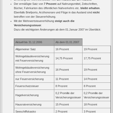
Der ermäßigte Satz von
7 Prozent
auf Nahrungsmittel, Zeitschriften,
Bücher, Fahrkarten des öffentlichen Nahverkehrs etc.
bleibt erhalten
.
Ebenfalls Briefporto, Arzthonorare und Flüge in das Ausland sind
nicht
betroffen von der Steuererhöhung.
Mit der Mehrwertsteuererhöhung
steigt auch die
Versicherungssteuer
.
Dazu die wichtigsten Änderungen ab dem 01.Januar 2007 im Überblick:
Aktuell bis 31.12.2006
Ab dem 01.01.2007
Allgemeiner Satz
16 Prozent
19 Prozent
Wohngebäudeversicherung
14,75 Prozent
17,75 Prozent
mit Feuerversicherung
Wohngebäudeversicherung
16 Prozent
19 Prozent
ohne Feuerversicherung
nur Feuerversicherung
11 Prozent
14 Prozent
Feuerschutzsteuer
8 Prozent
8 Prozent
0,2 Promille der
0,2 Promille der
Hagelversicherung
Versicherungssteuer
Versicherungssteuer
Hausratversicherung
15 Prozent
18 Prozent
Seeschiffskasko
2 Prozent
3 Prozent