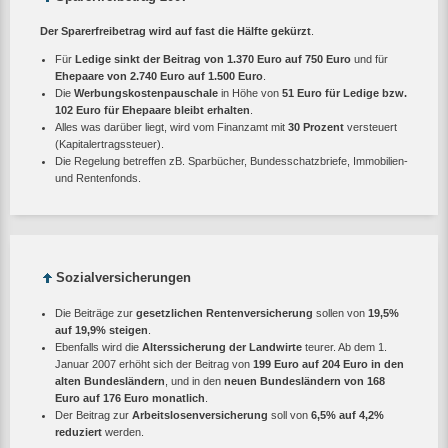
Der Sparerfreibetrag wird auf fast die Hälfte gekürzt
.
Für
Ledige sinkt der Beitrag von 1.370 Euro auf 750 Euro
und für
Ehepaare von 2.740 Euro auf 1.500 Euro
.
Die
Werbungskostenpauschale
in Höhe von
51 Euro für Ledige bzw.
102 Euro für Ehepaare bleibt erhalten
.
Alles was darüber liegt, wird vom Finanzamt mit
30 Prozent
versteuert
(Kapitalertragssteuer).
Die Regelung betreffen zB. Sparbücher, Bundesschatzbriefe, Immobilien-
und Rentenfonds.
Sozialversicherungen
Die Beiträge zur
gesetzlichen Rentenversicherung
sollen von
19,5%
auf 19,9% steigen
.
Ebenfalls wird die
Alterssicherung der Landwirte
teurer. Ab dem 1.
Januar 2007 erhöht sich der Beitrag von
199 Euro auf 204 Euro in den
alten Bundesländern
, und in den
neuen Bundesländern von 168
Euro auf 176 Euro monatlich
.
Der Beitrag zur
Arbeitslosenversicherung
soll von
6,5% auf 4,2%
reduziert
werden.