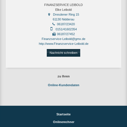
FINANZSERVICE LEIBOLD
Elke Leibold
Dresdener Ring 15
61130 Nidderau
06187/23420
0151/41602354
06187/27452
Finanzservice-Leibold@gmx.de
http://www.Finanzservice-Leibold.de
Nachricht schreiben
zu Ihren
Online-Kundendaten
Startseite
Onlinerechner