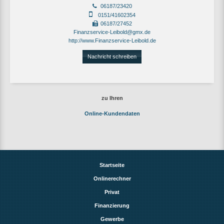
06187/23420
0151/41602354
06187/27452
Finanzservice-Leibold@gmx.de
http://www.Finanzservice-Leibold.de
Nachricht schreiben
zu Ihren
Online-Kundendaten
Startseite
Onlinerechner
Privat
Finanzierung
Gewerbe