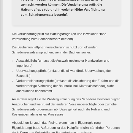
gemacht werden können. Die Versicherung prüft die
Haftungsfrage (ob und in welcher Höhe Verpflichtung
zum Schadensersatz besteht).
Die Versicherung prüft die Haftungsfrage (ob und in welcher Höhe
Verpflichtung zum Schadenersatz besteht).
Die Bauherrenhaftpflichtversicherung schützt vor folgenden
Schadensersatzansprüchen, wenn der Bauherr seiner:
Auswahlpflicht (umfasst die Auswahl geeigneter Handwerker und
Ingenieure)
Überwachungspflicht (umfasst die einwandfreie Überwachung der
Baustelle)
Verkehrssicherungspflicht (umfasst die Absicherung der Zufahrt und die
verkehrseitige Sicherung der Baustelle incl. Materialbestände), nicht
ausreichend nachkommt.
Außerdem regelt sie die Wiedergutmachung des Schadens bei berechtigten
Ansprüchen und wehrt auf der anderen Seite unberechtigte oder zu hohe
Schadensersatzforderungen ab. Dazu gehört auch die Führung und
Kostenübernahme eines Prozesses.
Abgesichert ist auch das Risiko, wenn man in Eigenregie (sog.
Eigenleistung) baut. Außerdem ist das Haftpflichtrisiko sämtlicher Personen,
die in Form von Selbsthilfe am Bau mitwirken, versichert.