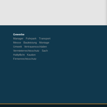
Gewerbe
Manager
Fuhrpark
Transport
Messe
Bauleistung
Montage
Umwelt
Vertrauensschäden
Vermieterrechtsschutz
Sach
Haftpflicht
Kaution
Firmenrechtsschutz