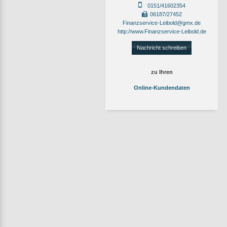
0151/41602354
06187/27452
Finanzservice-Leibold@gmx.de
http://www.Finanzservice-Leibold.de
Nachricht schreiben
zu Ihren
Online-Kundendaten