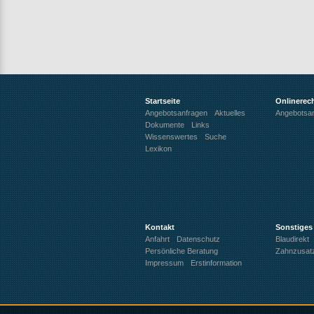
Startseite
Onlinerec
Angebotsanfragen
Aktuelles
Angebotsa
Dokumente
Links
Wissenswertes
Suche
Lexikon
Kontakt
Sonstiges
Anfahrt
Datenschutz
Blaudirekt
Persönliche Beratung
Zahnzusat
Impressum
Erstinformation