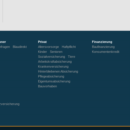
hner
Privat
Finanzierung
nfragen
Blaudirekt
Altersvorsorge
Haftpflicht
Baufinanzierung
Kinder
Senioren
Konsumentenkredit
Sozialversicherung
Tiere
Arbeitskraftabsicherung
Krankenversicherung
Hinterbliebenen Absicherung
Pflegeabsicherung
Eigentumsabsicherung
Bauvorhaben
zversicherung