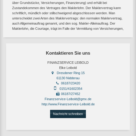
über Grundstücke, Versicherungen, Finanzierung) und erhält bei
Zustandekommen des Vertrages den Maklerlohn. Der Maklervertrag kann
schriftlich, mündlich oder stillschweigend abgeschlossen werden. Man
unterscheidet zwei Arten des Maklervertrags: den normalen Maklervertrag,
auch Allgemeinauftrag genannt, und den sog. Makler-Alleinauftrag. Der
Maklerlohn, die Courtage, trägt im Falle der Vermittlung von Versicherungen,
Kontaktieren Sie uns
FINANZSERVICE LEIBOLD
Elke Leibold
Dresdener Ring 15
61130 Nidderau
06187/23420
0151/41602354
06187/27452
Finanzservice-Leibold@gmx.de
http://www.Finanzservice-Leibold.de
Nachricht schreiben