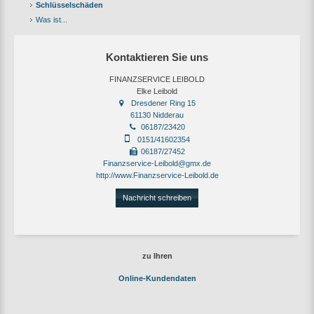
Schlüsselschäden
Was ist...
Kontaktieren Sie uns
FINANZSERVICE LEIBOLD
Elke Leibold
Dresdener Ring 15
61130 Nidderau
06187/23420
0151/41602354
06187/27452
Finanzservice-Leibold@gmx.de
http://www.Finanzservice-Leibold.de
Nachricht schreiben
zu Ihren
Online-Kundendaten