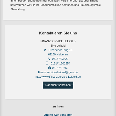
Ihnen bei der Suche nach der optimalen Versicherung. Darüber hinaus
unterstützen wir Sie im Schadensfall und bemühen uns um eine optimale
Abwicklung.
Kontaktieren Sie uns
FINANZSERVICE LEIBOLD
Elke Leibold
Dresdener Ring 15
61130 Nidderau
06187/23420
0151/41602354
06187/27452
Finanzservice-Leibold@gmx.de
http://www.Finanzservice-Leibold.de
Nachricht schreiben
zu Ihren
Online-Kundendaten